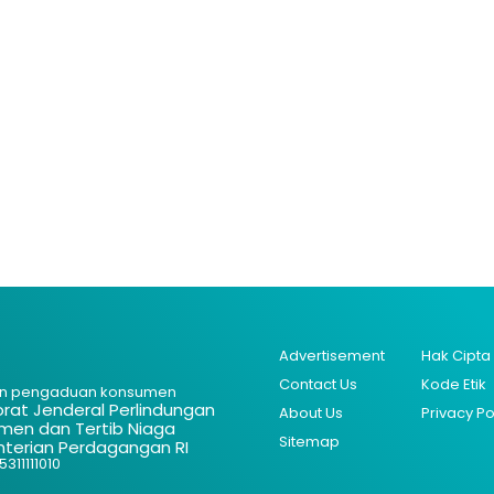
Advertisement
Hak Cipta
Contact Us
Kode Etik
n pengaduan konsumen
orat Jenderal Perlindungan
About Us
Privacy Po
men dan Tertib Niaga
Sitemap
terian Perdagangan RI
311111010