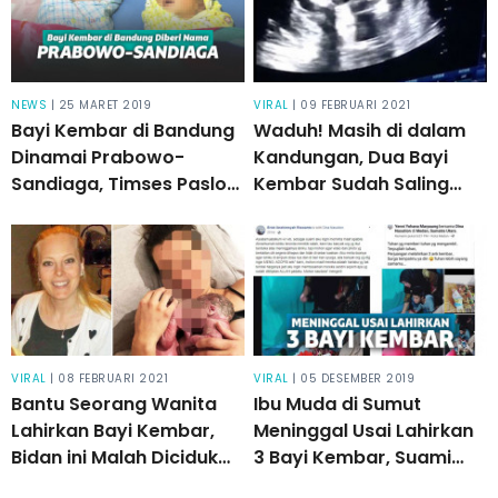
NEWS
| 25 MARET 2019
VIRAL
| 09 FEBRUARI 2021
Bayi Kembar di Bandung
Waduh! Masih di dalam
Dinamai Prabowo-
Kandungan, Dua Bayi
Sandiaga, Timses Paslon
Kembar Sudah Saling
02 : Pertanda
Pukul
Keberuntungan
VIRAL
| 08 FEBRUARI 2021
VIRAL
| 05 DESEMBER 2019
Bantu Seorang Wanita
Ibu Muda di Sumut
Lahirkan Bayi Kembar,
Meninggal Usai Lahirkan
Bidan ini Malah Diciduk
3 Bayi Kembar, Suami
Polisi. Kok Bisa?
Tulis Pesan Haru!