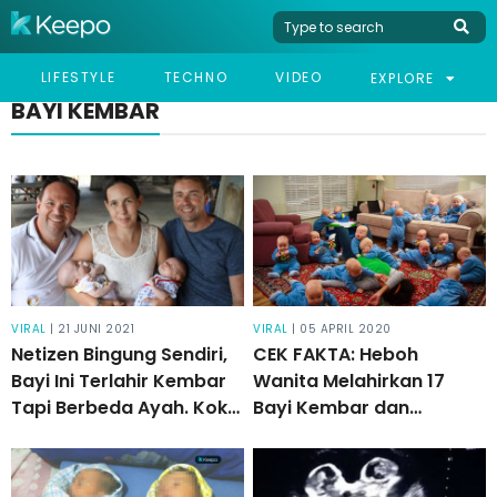
LIFESTYLE
TECHNO
VIDEO
EXPLORE
BAYI KEMBAR
VIRAL
| 21 JUNI 2021
VIRAL
| 05 APRIL 2020
Netizen Bingung Sendiri,
CEK FAKTA: Heboh
Bayi Ini Terlahir Kembar
Wanita Melahirkan 17
Tapi Berbeda Ayah. Kok,
Bayi Kembar dan
Bisa?
Pecahkan Rekor