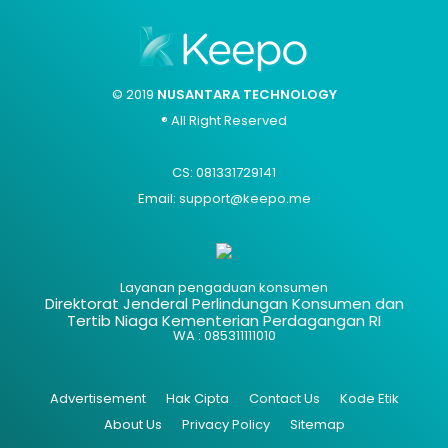
© 2019
NUSANTARA TECHNOLOGY
® All Right Reserved
CS: 081331729141
Email: support@keepo.me
Layanan pengaduan konsumen
Direktorat Jenderal Perlindungan Konsumen dan
Tertib Niaga Kementerian Perdagangan RI
WA : 085311111010
Advertisement
Hak Cipta
Contact Us
Kode Etik
About Us
Privacy Policy
Sitemap