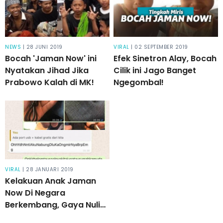
NEWS
| 28 JUNI 2019
VIRAL
| 02 SEPTEMBER 2019
Bocah 'Jaman Now' ini
Efek Sinetron Alay, Bocah
Nyatakan Jihad Jika
Cilik ini Jago Banget
Prabowo Kalah di MK!
Ngegombal!
VIRAL
| 28 JANUARI 2019
Kelakuan Anak Jaman
Now Di Negara
Berkembang, Gaya Nulis
Chat Yang Aneh Bikin