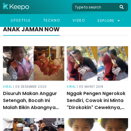
LIFESTYLE
TECHNO
VIDEO
EXPLORE
ANAK JAMAN NOW
VIRAL
| 09 DESEMBER 2020
VIRAL
| 05 MARET 2019
Disuruh Makan Anggur
Nggak Pengen Ngerokok
Setengah, Bocah Ini
Sendiri, Cowok ini Minta
Malah Bikin Abangnya
"Dirokokin" Ceweknya,
Kesal Karena Salah
Sambil Bermesraan!
Menafsirkan Perintah!