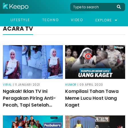
LIFESTYLE
TECHNO
VIDEO
EXPLORE
ACARA TV
VIRAL
| 11 JANUARI 2021
HUMOR
| 09 APRIL 2020
Ngakak! Iklan TV Ini
Kompilasi Tahan Tawa
Peragakan Piring Anti-
Meme Lucu Host Uang
Pecah, Tapi Setelah
Kaget
Dibanting Malah Bikin
Malu