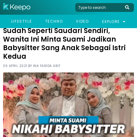
HOME
NEWS
SUDAH SEPERTI SAUDARI SENDIRI, WANITA INI MINTA SUAMI
LIFESTYLE
TECHNO
VIDEO
EXPLORE
JADIKAN BABYSITTER SANG ANAK SEBAGAI ISTRI KEDUA
Sudah Seperti Saudari Sendiri,
Wanita Ini Minta Suami Jadikan
Babysitter Sang Anak Sebagai Istri
Kedua
05 APRIL 2021 BY
INA FARIDA ARIF