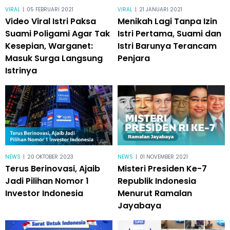
VIRAL
|
05 FEBRUARI 2021
VIRAL
|
21 JANUARI 2021
Video Viral Istri Paksa
Menikah Lagi Tanpa Izin
Suami Poligami Agar Tak
Istri Pertama, Suami dan
Kesepian, Warganet:
Istri Barunya Terancam
Masuk Surga Langsung
Penjara
Istrinya
NEWS
|
20 OKTOBER 2023
NEWS
|
01 NOVEMBER 2021
Terus Berinovasi, Ajaib
Misteri Presiden Ke-7
Jadi Pilihan Nomor 1
Republik Indonesia
Investor Indonesia
Menurut Ramalan
Jayabaya