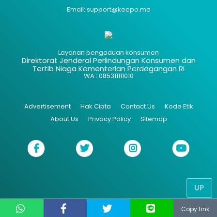
Email: support@keepo.me
Layanan pengaduan konsumen
Direktorat Jenderal Perlindungan Konsumen dan
Tertib Niaga Kementerian Perdagangan RI
WA : 085311111010
Advertisement
Hak Cipta
Contact Us
Kode Etik
About Us
Privacy Policy
Sitemap
UP
Copy Link