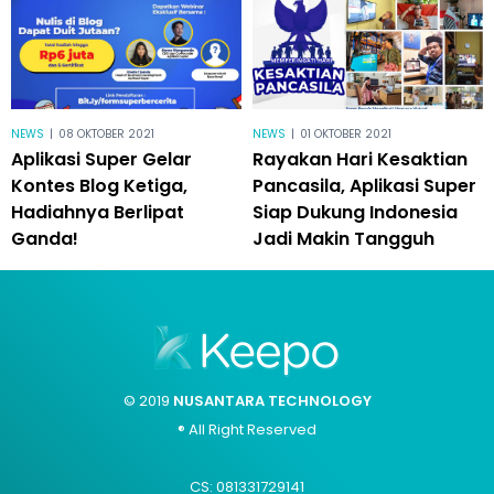
NEWS
|
08 OKTOBER 2021
NEWS
|
01 OKTOBER 2021
Aplikasi Super Gelar
Rayakan Hari Kesaktian
Kontes Blog Ketiga,
Pancasila, Aplikasi Super
Hadiahnya Berlipat
Siap Dukung Indonesia
Ganda!
Jadi Makin Tangguh
© 2019
NUSANTARA TECHNOLOGY
® All Right Reserved
CS: 081331729141