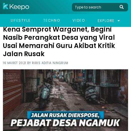
HOME
NEWS
KENA SEMPROT WARGANET, BEGINI NASIB PERANGKAT DESA
LIFESTYLE
TECHNO
VIDEO
EXPLORE
YANG VIRAL USAI MEMARAHI GURU AKIBAT KRITIK JALAN RUSAK
Kena Semprot Warganet, Begini
Nasib Perangkat Desa yang Viral
Usai Memarahi Guru Akibat Kritik
Jalan Rusak
16 MARET 2021 BY
RIRIS ADITIA NINGRUM