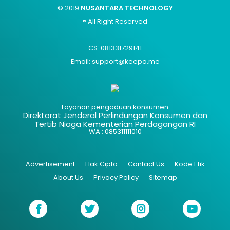
© 2019
NUSANTARA TECHNOLOGY
® All Right Reserved
CS: 081331729141
Email: support@keepo.me
Layanan pengaduan konsumen
Direktorat Jenderal Perlindungan Konsumen dan
Tertib Niaga Kementerian Perdagangan RI
WA : 085311111010
Advertisement
Hak Cipta
Contact Us
Kode Etik
About Us
Privacy Policy
Sitemap