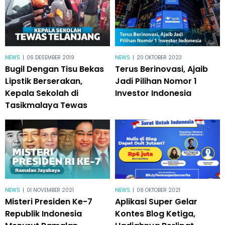
NEWS
|
06 DESEMBER 2019
NEWS
|
20 OKTOBER 2023
Bugil Dengan Tisu Bekas
Terus Berinovasi, Ajaib
Lipstik Berserakan,
Jadi Pilihan Nomor 1
Kepala Sekolah di
Investor Indonesia
Tasikmalaya Tewas
NEWS
|
01 NOVEMBER 2021
NEWS
|
08 OKTOBER 2021
Misteri Presiden Ke-7
Aplikasi Super Gelar
Republik Indonesia
Kontes Blog Ketiga,