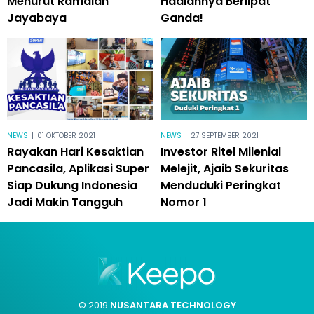
Menurut Ramalan
Hadiahnya Berlipat
Jayabaya
Ganda!
NEWS
|
01 OKTOBER 2021
NEWS
|
27 SEPTEMBER 2021
Rayakan Hari Kesaktian
Investor Ritel Milenial
Pancasila, Aplikasi Super
Melejit, Ajaib Sekuritas
Siap Dukung Indonesia
Menduduki Peringkat
Jadi Makin Tangguh
Nomor 1
© 2019
NUSANTARA TECHNOLOGY