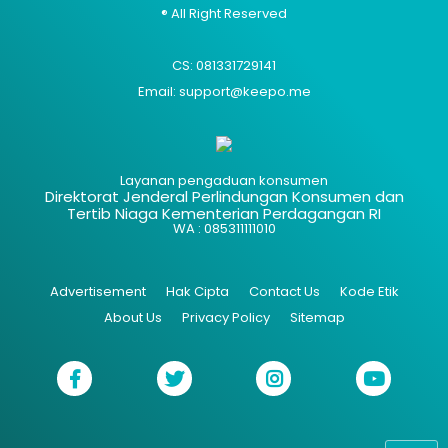
® All Right Reserved
CS: 081331729141
Email: support@keepo.me
Layanan pengaduan konsumen
Direktorat Jenderal Perlindungan Konsumen dan
Tertib Niaga Kementerian Perdagangan RI
WA : 085311111010
Advertisement
Hak Cipta
Contact Us
Kode Etik
About Us
Privacy Policy
Sitemap