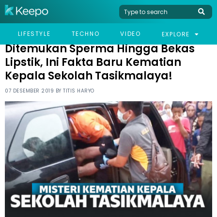
HOME
NEWS
DITEMUKAN SPERMA HINGGA BEKAS LIPSTIK, INI FAKTA BARU
LIFESTYLE
TECHNO
VIDEO
EXPLORE
KEMATIAN KEPALA SEKOLAH TASIKMALAYA!
Ditemukan Sperma Hingga Bekas
Lipstik, Ini Fakta Baru Kematian
Kepala Sekolah Tasikmalaya!
07 DESEMBER 2019 BY
TITIS HARYO