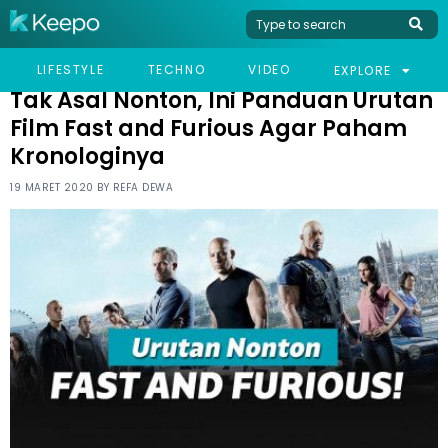
HOME
LIFESTYLE
TAK ASAL NONTON, INI PANDUAN URUTAN FILM FAST AND
LIFESTYLE
TECHNO
VIDEO
EXPLORE
FURIOUS AGAR PAHAM KRONOLOGINYA
Tak Asal Nonton, Ini Panduan Urutan
Film Fast and Furious Agar Paham
Kronologinya
19 MARET 2020 BY
REFA DEWA