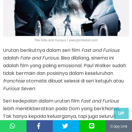
The Fate and Furious | www.pinterest.com
Urutan berikutnya dalam seri film
Fast and Furious
adalah
Fate and Furious.
Bisa dibilang, sinema ini
adalah film yang paling emosional. Paul Walker sudah
tidak bermain dan posisinya dalam keseluruhan
franchise
otomatis dibuat selesai di seri ketujuh atau
Furious Seven
.
Seri kedepalan dalam urutan film
Fast and Furious
lebih menitikberatkan pada Dom yang berkhianat.
UP
Tak hanya kepada keluarganya, tapi juga seluruh
kelompoknya. Dom sengaja berkhianat usai dijebak
Copy Link
dengan seorang wanita misterius bernama Chiper.