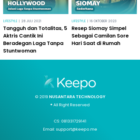
LIFESTYLE
|
28 JULI 2021
LIFESTYLE
|
16 OKTOBER 2023
Tangguh dan Totalitas, 5
Resep Siomay Simpel
Aktris Cantik Ini
Sebagai Camilan Sore
Beradegan Laga Tanpa
Hari Saat di Rumah
Stuntwoman
© 2019
NUSANTARA TECHNOLOGY
® All Right Reserved
CS: 081331729141
Email: support@keepo.me