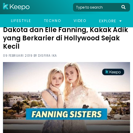
HOME
LIFESTYLE
DAKOTA DAN ELLE FANNING, KAKAK ADIK YANG BERKARIER DI
LIFESTYLE
TECHNO
VIDEO
EXPLORE
HOLLYWOOD SEJAK KECIL
Dakota dan Elle Fanning, Kakak Adik
yang Berkarier di Hollywood Sejak
Kecil
09 FEBRUARI 2019 BY
DISFIRA IKA