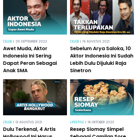
CELEB
|
09 SEPTEMBER 2022
CELEB
|
19 AGUSTUS 2021
Awet Muda, Aktor
Sebelum Arya Saloka, 10
Indonesia Ini Sering
Aktor Indonesia Ini Sudah
Dapat Peran Sebagai
Lebih Dulu Dijuluki Raja
Anak SMA
Sinetron
CELEB
|
13 AGUSTUS 2021
LIFESTYLE
|
16 OKTOBER 2023
Dulu Terkenal, 4 Artis
Resep Siomay Simpel
Hollywood Ini Harus
Sebagai Camilan Sore