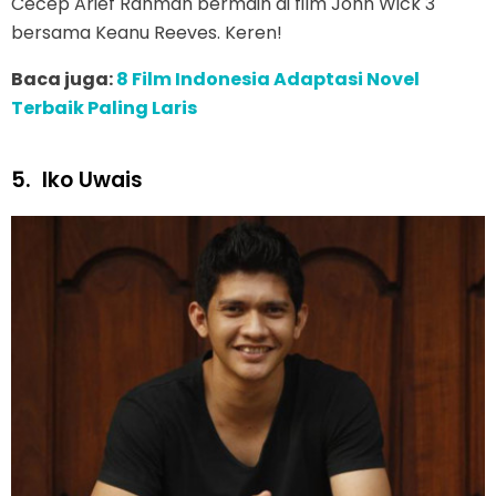
Cecep Arief Rahman bermain di film John Wick 3
bersama Keanu Reeves. Keren!
Baca juga:
8 Film Indonesia Adaptasi Novel
Terbaik Paling Laris
5.
Iko Uwais