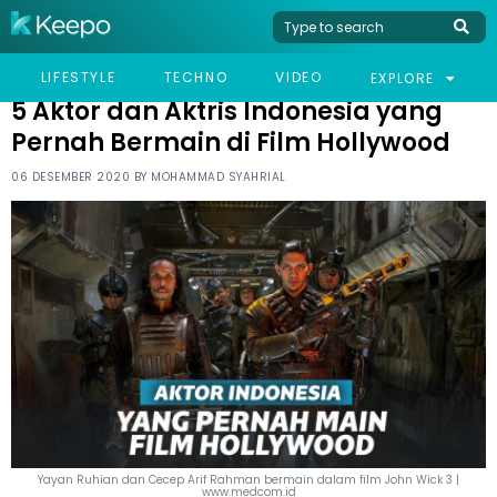
HOME
LIFESTYLE
5 AKTOR DAN AKTRIS INDONESIA YANG PERNAH BERMAIN DI
LIFESTYLE
TECHNO
VIDEO
EXPLORE
FILM HOLLYWOOD
5 Aktor dan Aktris Indonesia yang
Pernah Bermain di Film Hollywood
06 DESEMBER 2020 BY
MOHAMMAD SYAHRIAL
Yayan Ruhian dan Cecep Arif Rahman bermain dalam film John Wick 3 |
www.medcom.id