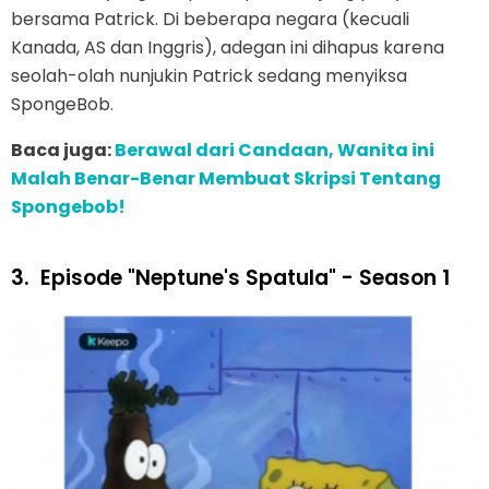
bersama Patrick. Di beberapa negara (kecuali
Kanada, AS dan Inggris), adegan ini dihapus karena
seolah-olah nunjukin Patrick sedang menyiksa
SpongeBob.
Baca juga:
Berawal dari Candaan, Wanita ini
Malah Benar-Benar Membuat Skripsi Tentang
Spongebob!
3.
Episode "Neptune's Spatula" - Season 1