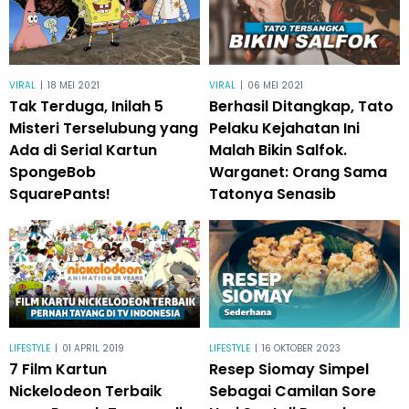
VIRAL
|
18 MEI 2021
VIRAL
|
06 MEI 2021
Tak Terduga, Inilah 5
Berhasil Ditangkap, Tato
Misteri Terselubung yang
Pelaku Kejahatan Ini
Ada di Serial Kartun
Malah Bikin Salfok.
SpongeBob
Warganet: Orang Sama
SquarePants!
Tatonya Senasib
LIFESTYLE
|
01 APRIL 2019
LIFESTYLE
|
16 OKTOBER 2023
7 Film Kartun
Resep Siomay Simpel
Nickelodeon Terbaik
Sebagai Camilan Sore