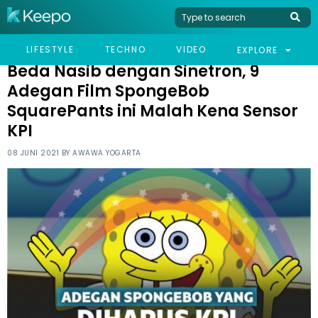
HOME
LIFESTYLE
BEDA NASIB DENGAN SINETRON, 9 ADEGAN FILM SPONGEBOB
LIFESTYLE
TECHNO
VIDEO
EXPLORE
SQUAREPANTS INI MALAH KENA SENSOR KPI
Beda Nasib dengan Sinetron, 9
Adegan Film SpongeBob
SquarePants ini Malah Kena Sensor
KPI
08 JUNI 2021 BY
AWAWA YOGARTA