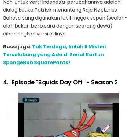
Nah, untuk versi Indonesia, perubahannya adalah
dialog ketika Patrick menantang Raja Neptunus.
Bahasa yang digunakan lebih nggak sopan (seolah-
olah bukan berbicara dengan seorang dewa)
dibandingkan versi aslinya.
Baca juga:
Tak Terduga, Inilah 5 Misteri
Terselubung yang Ada di Serial Kartun
SpongeBob SquarePants!
4.
Episode "Squids Day Off" - Season 2