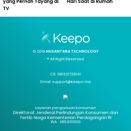
yang Pernah Tayang di
Hari Saat di Rumah
TV
© 2019
NUSANTARA TECHNOLOGY
® All Right Reserved
CS: 081331729141
Email: support@keepo.me
Layanan pengaduan konsumen
Direktorat Jenderal Perlindungan Konsumen dan
Tertib Niaga Kementerian Perdagangan RI
WA : 085311111010