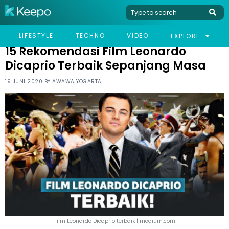
HOME
LIFESTYLE
15 REKOMENDASI FILM LEONARDO DICAPRIO TERBAIK
LIFESTYLE
TECHNO
VIDEO
EXPLORE
SEPANJANG MASA
15 Rekomendasi Film Leonardo
Dicaprio Terbaik Sepanjang Masa
19 JUNI 2020 BY
AWAWA YOGARTA
Film Leonardo Dicaprio terbaik | medium.com