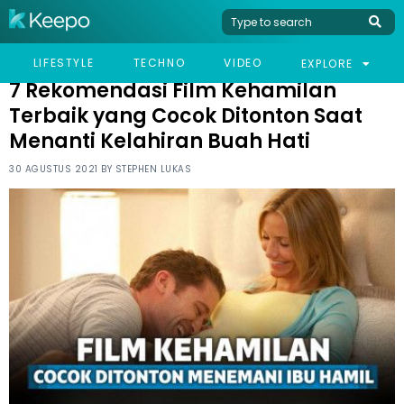
HOME
LIFESTYLE
7 REKOMENDASI FILM KEHAMILAN TERBAIK YANG COCOK
LIFESTYLE
TECHNO
VIDEO
EXPLORE
DITONTON SAAT MENANTI KELAHIRAN BUAH HATI
7 Rekomendasi Film Kehamilan
Terbaik yang Cocok Ditonton Saat
Menanti Kelahiran Buah Hati
30 AGUSTUS 2021 BY
STEPHEN LUKAS