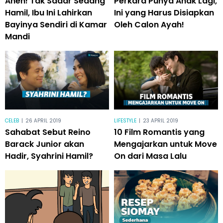
Aneh! Tak Sadar Sedang
Perkara Punya Anak Lagi,
Hamil, Ibu Ini Lahirkan
Ini yang Harus Disiapkan
Bayinya Sendiri di Kamar
Oleh Calon Ayah!
Mandi
CELEB
|
26 APRIL 2019
LIFESTYLE
|
23 APRIL 2019
Sahabat Sebut Reino
10 Film Romantis yang
Barack Junior akan
Mengajarkan untuk Move
Hadir, Syahrini Hamil?
On dari Masa Lalu