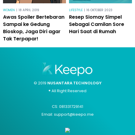
WOMEN
|
18 APRIL 2019
LIFESTYLE
|
16 OKTOBER 2023
Awas Spoiler Bertebaran
Resep Siomay Simpel
Sampai ke Gedung
Sebagai Camilan Sore
Bioskop, Jaga Diri agar
Hari Saat di Rumah
Tak Terpapar!
© 2019
NUSANTARA TECHNOLOGY
® All Right Reserved
CS: 081331729141
Email: support@keepo.me