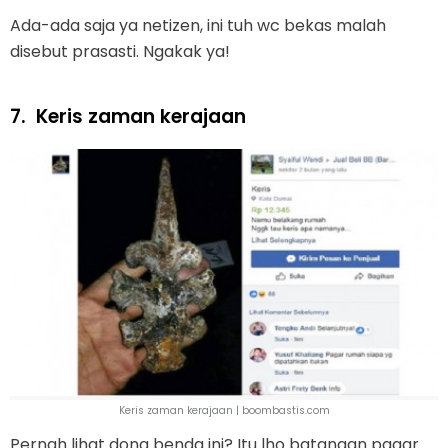
Ada-ada saja ya netizen, ini tuh wc bekas malah
disebut prasasti. Ngakak ya!
7.
Keris zaman kerajaan
Keris zaman kerajaan | boombastis.com
Pernah lihat dong benda ini? Itu lho batangan pagar