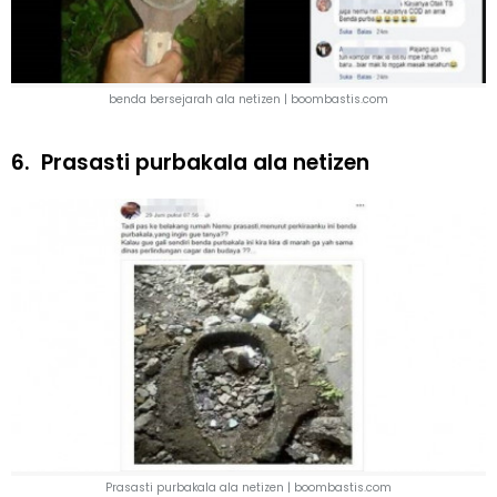
benda bersejarah ala netizen |
boombastis.com
6.
Prasasti purbakala ala netizen
Prasasti purbakala ala netizen | boombastis.com