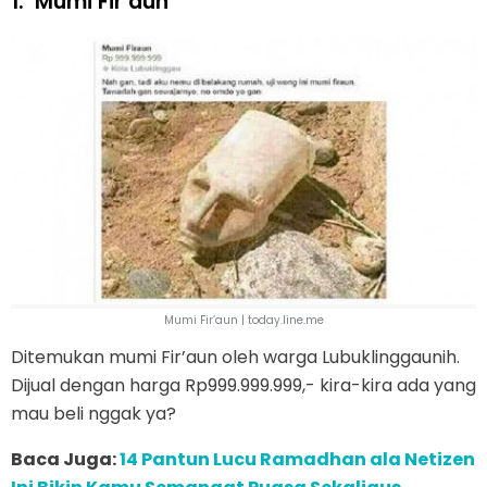
1.
Mumi Fir’aun
Mumi Fir’aun | today.line.me
Ditemukan mumi Fir’aun oleh warga Lubuklinggaunih.
Dijual dengan harga Rp999.999.999,- kira-kira ada yang
mau beli nggak ya?
Baca Juga:
14 Pantun Lucu Ramadhan ala Netizen