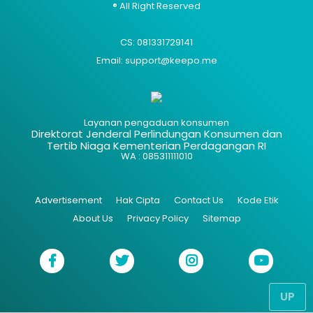
® All Right Reserved
CS: 081331729141
Email: support@keepo.me
Layanan pengaduan konsumen
Direktorat Jenderal Perlindungan Konsumen dan
Tertib Niaga Kementerian Perdagangan RI
WA : 085311111010
Advertisement
Hak Cipta
Contact Us
Kode Etik
About Us
Privacy Policy
Sitemap
UP