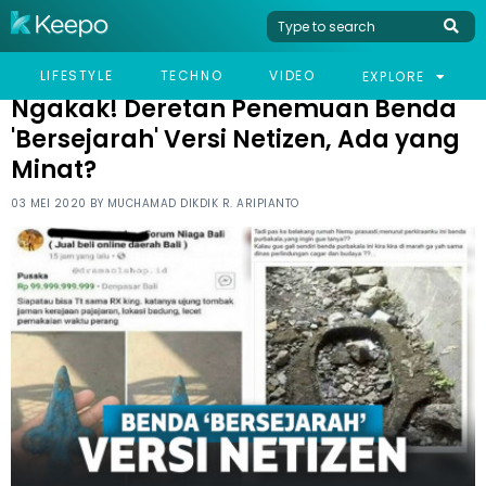
HOME
HUMOR
NGAKAK! DERETAN PENEMUAN BENDA 'BERSEJARAH' VERSI
LIFESTYLE
TECHNO
VIDEO
EXPLORE
NETIZEN, ADA YANG MINAT?
Ngakak! Deretan Penemuan Benda
'Bersejarah' Versi Netizen, Ada yang
Minat?
03 MEI 2020 BY
MUCHAMAD DIKDIK R. ARIPIANTO