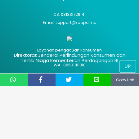
CS: 081331729141
Email: support@keepo.me
Layanan pengaduan konsumen
Direktorat Jenderal Perlindungan Konsumen dan
Tertib Niaga Kementerian Perdagangan RI
WA : 085311111010
UP
Copy Link
Advertisement
Hak Cipta
Contact Us
Kode Etik
About Us
Privacy Policy
Sitemap