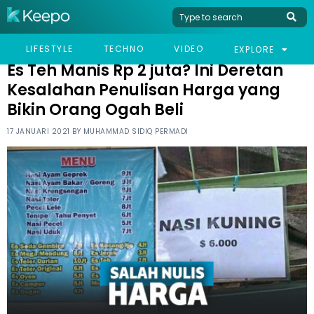
HOME
HUMOR
ES TEH MANIS RP 2 JUTA? INI DERETAN KESALAHAN PENULISAN
LIFESTYLE
TECHNO
VIDEO
EXPLORE
HARGA YANG BIKIN ORANG OGAH BELI
Es Teh Manis Rp 2 juta? Ini Deretan
Kesalahan Penulisan Harga yang
Bikin Orang Ogah Beli
17 JANUARI 2021 BY
MUHAMMAD SIDIQ PERMADI