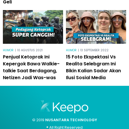
Geli
HUMOR
|
10 AGUSTUS 2021
HUMOR
|
13 SEPTEMBER 2022
Penjual Ketoprak Ini
15 Foto Ekspektasi Vs
Kepergok Bawa Walkie-
Realita Selebgram Ini
talkie Saat Berdagang,
Bikin Kalian Sadar Akan
Netizen Jadi Was-was
Ilusi Sosial Media
© 2019
NUSANTARA TECHNOLOGY
® All Right Reserved