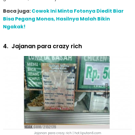
Baca juga:
Cowok Ini Minta Fotonya Diedit Biar
Bisa Pegang Monas, Hasilnya Malah Bikin
Ngakak!
4.
Jajanan para crazy rich
Jajanan para crazy rich | hot.liputan6.com