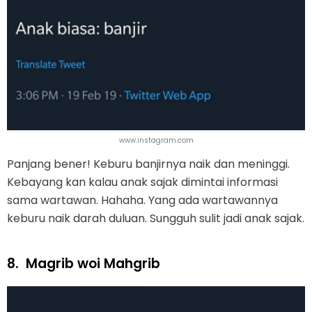
www.instagram.com
Panjang bener! Keburu banjirnya naik dan meninggi.
Kebayang kan kalau anak sajak dimintai informasi
sama wartawan. Hahaha. Yang ada wartawannya
keburu naik darah duluan. Sungguh sulit jadi anak sajak.
8.
Magrib woi Mahgrib