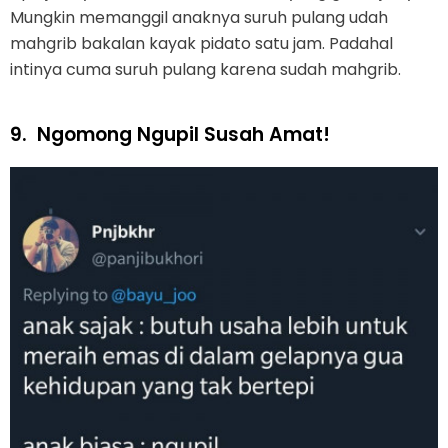
Mungkin memanggil anaknya suruh pulang udah
mahgrib bakalan kayak pidato satu jam. Padahal
intinya cuma suruh pulang karena sudah mahgrib.
9.
Ngomong Ngupil Susah Amat!