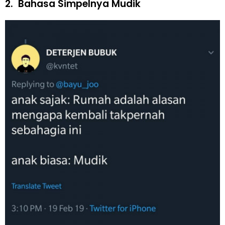
2.
Bahasa Simpelnya Mudik