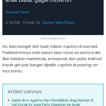
www.instagram.com
Ah, bisa banget dah buat tulisan
caption
di sosmed.
Padahal intinya mah belum bisa
move on
sama si dia.
Biar keliatan melankolis, emosional, dan puitis, kalimat
kayak gini pas banget dijadiin
caption
di
posting
-an
foto kamu.
Artikel Lainnya
Selain Ilmu Agama dan Pendidikan, Bagi Netizen 6
Hal Kocak Ini Juga Perlu Diajarkan ke Anak