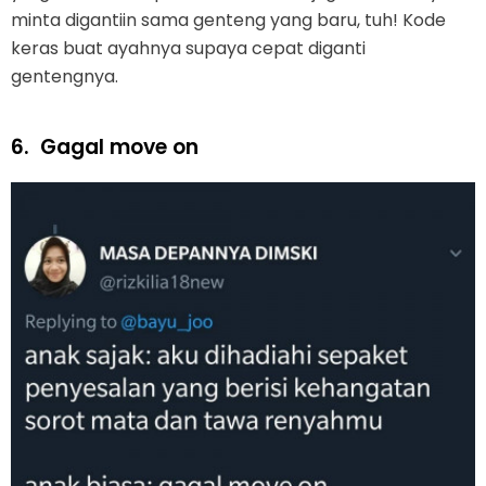
minta digantiin sama genteng yang baru, tuh! Kode
keras buat ayahnya supaya cepat diganti
gentengnya.
6.
Gagal move on