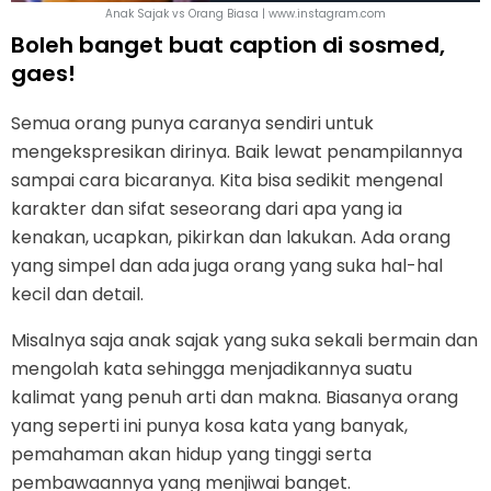
Anak Sajak vs Orang Biasa | www.instagram.com
Boleh banget buat caption di sosmed,
gaes!
Semua orang punya caranya sendiri untuk
mengekspresikan dirinya. Baik lewat penampilannya
sampai cara bicaranya. Kita bisa sedikit mengenal
karakter dan sifat seseorang dari apa yang ia
kenakan, ucapkan, pikirkan dan lakukan. Ada orang
yang simpel dan ada juga orang yang suka hal-hal
kecil dan detail.
Misalnya saja anak sajak yang suka sekali bermain dan
mengolah kata sehingga menjadikannya suatu
kalimat yang penuh arti dan makna. Biasanya orang
yang seperti ini punya kosa kata yang banyak,
pemahaman akan hidup yang tinggi serta
pembawaannya yang menjiwai banget.