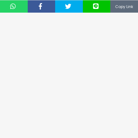
Copy Link
CS: 081331729141
Email: support@keepo.me
Layanan pengaduan konsumen
Direktorat Jenderal Perlindungan Konsumen dan
Tertib Niaga Kementerian Perdagangan RI
WA : 085311111010
Advertisement
Hak Cipta
Contact Us
Kode Etik
About Us
Privacy Policy
Sitemap