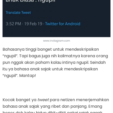
www.instagram.com
Bahasanya tinggi banget untuk mendeskripsikan
“ngupil”. Tapi bagus juga nih kalimatnya karena orang
pun nggak akan paham kalau intinya ngupil. Seindah
itu ya bahasa anak sajak untuk mendeskripsikan
“ngupil”. Mantap!
Kocak banget ya
tweet
para netizen menerjemahkan
bahasa anak sajak yang ribet dan panjang. Emang
bener deh kalau hidup dikit-dikit pakai sajak nggak