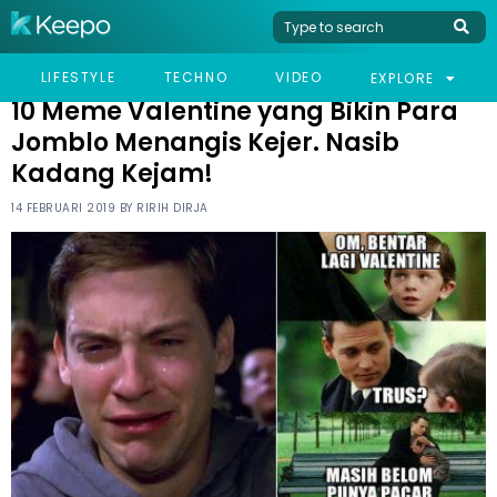
HOME
HUMOR
10 MEME VALENTINE YANG BIKIN PARA JOMBLO MENANGIS KEJER.
LIFESTYLE
TECHNO
VIDEO
EXPLORE
NASIB KADANG KEJAM!
10 Meme Valentine yang Bikin Para
Jomblo Menangis Kejer. Nasib
Kadang Kejam!
14 FEBRUARI 2019 BY
RIRIH DIRJA