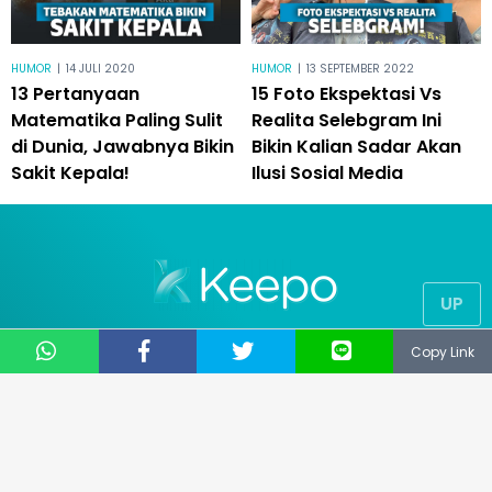
HUMOR
|
14 JULI 2020
HUMOR
|
13 SEPTEMBER 2022
13 Pertanyaan
15 Foto Ekspektasi Vs
Matematika Paling Sulit
Realita Selebgram Ini
di Dunia, Jawabnya Bikin
Bikin Kalian Sadar Akan
Sakit Kepala!
Ilusi Sosial Media
UP
© 2019
NUSANTARA TECHNOLOGY
Copy Link
® All Right Reserved
CS: 081331729141
Email: support@keepo.me