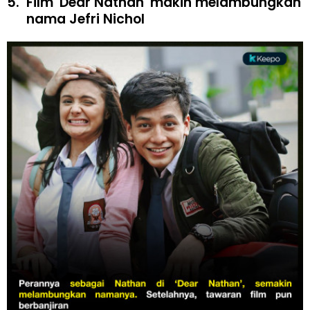
5.
Film 'Dear Nathan' makin melambungkan
nama Jefri Nichol