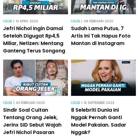
CELEB
|
10 APRIL 2020
CELEB
|
08 FEBRUARI 2020
Jefri Nichol Ingin Damai
Sudah Lama Putus, 7
Setelah Digugat Rp4,5
Artis Ini Tak Hapus Foto
Miliar, Netizen: Mentang
Mantan di Instagram
Ganteng Terus Songong
CELEB
|
03 FEBRUARI 2020
CELEB
|
16 SEPTEMBER 2022
Sindir Soal Cuitan
8 Selebriti Dunia Ini
Tentang Orang Jelek,
Nggak Pernah Ganti
Jerinx SID Sebut Wajah
Model Pakaian. Sadar
Jefri Nichol Pasaran
Nggak?