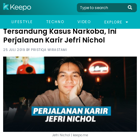
HOME
CELEB
TERSANDUNG KASUS NARKOBA, INI PERJALANAN KARIR JEFRI
LIFESTYLE
TECHNO
VIDEO
EXPLORE
NICHOL
Tersandung Kasus Narkoba, Ini
Perjalanan Karir Jefri Nichol
25 JULI 2019 BY
PRISTIQA WIRASTAMI
Jefri Nichol | keepo.me