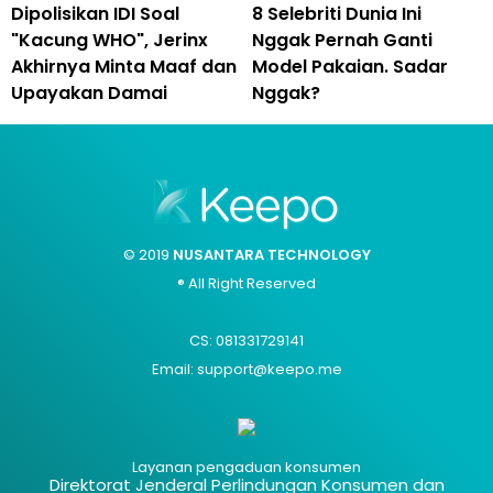
Dipolisikan IDI Soal
8 Selebriti Dunia Ini
"Kacung WHO", Jerinx
Nggak Pernah Ganti
Akhirnya Minta Maaf dan
Model Pakaian. Sadar
Upayakan Damai
Nggak?
© 2019
NUSANTARA TECHNOLOGY
® All Right Reserved
CS: 081331729141
Email: support@keepo.me
Layanan pengaduan konsumen
Direktorat Jenderal Perlindungan Konsumen dan