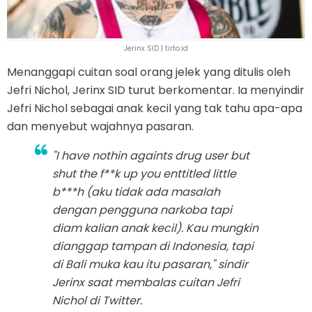
Jerinx SID | tirto.id
Menanggapi cuitan soal orang jelek yang ditulis oleh
Jefri Nichol, Jerinx SID turut berkomentar. Ia menyindir
Jefri Nichol sebagai anak kecil yang tak tahu apa-apa
dan menyebut wajahnya pasaran.
"I have nothin againts drug user but
shut the f**k up you enttitled little
b***h (aku tidak ada masalah
dengan pengguna narkoba tapi
diam kalian anak kecil). Kau mungkin
dianggap tampan di Indonesia, tapi
di Bali muka kau itu pasaran," sindir
Jerinx saat membalas cuitan Jefri
Nichol di Twitter.