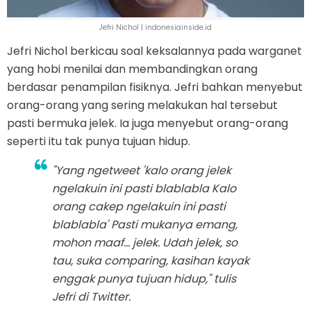
Jefri Nichol | indonesiainside.id
Jefri Nichol berkicau soal keksalannya pada warganet
yang hobi menilai dan membandingkan orang
berdasar penampilan fisiknya. Jefri bahkan menyebut
orang-orang yang sering melakukan hal tersebut
pasti bermuka jelek. Ia juga menyebut orang-orang
seperti itu tak punya tujuan hidup.
"Yang
ngetweet
'kalo orang jelek
ngelakuin
ini pasti blablabla Kalo
orang cakep
ngelakuin
ini pasti
blablabla' Pasti mukanya emang,
mohon maaf... jelek. Udah jelek, so
tau, suka
comparing
, kasihan kayak
enggak punya tujuan hidup," tulis
Jefri di Twitter.