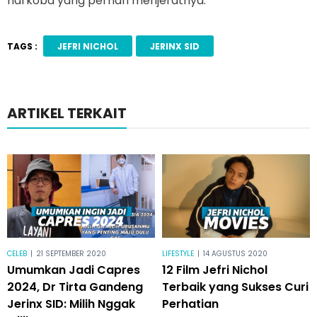
narkoba yang pernah menjeratnya.
TAGS :
JEFRI NICHOL
JERINX SID
ARTIKEL TERKAIT
CELEB
|
21 SEPTEMBER 2020
LIFESTYLE
|
14 AGUSTUS 2020
Umumkan Jadi Capres
12 Film Jefri Nichol
2024, Dr Tirta Gandeng
Terbaik yang Sukses Curi
Jerinx SID: Milih Nggak
Perhatian