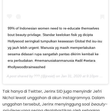
99% of Indonesian women need to re-educate themselves
bout beauty-privilage. Standar keelokan fisik yg dicipta
Hollywood seringkali tumpulkan keawasan Global thd isu-isu
yg jauh lebih urgent. Manusia yg masih memperlakukan
sesama didasari rupa sangatlah pantas dikirim kembali ke
era perbudakan. #memanusiakanmanusia #adil #setara
#hollywoodbrainwashed
A post shared by
???
(@jrxsid) on
Jan 31, 2020 at 9:10pm PST
Tak hanya di Twitter, Jerinx SID juga menyindir Jefri
Nichol lewat unggahan di akun Instagramnya. Dalam
unggahan tersebut, Jerinx menyinggung soal
beauty-
privilege
yang sering disalahartikan oleh sebagian