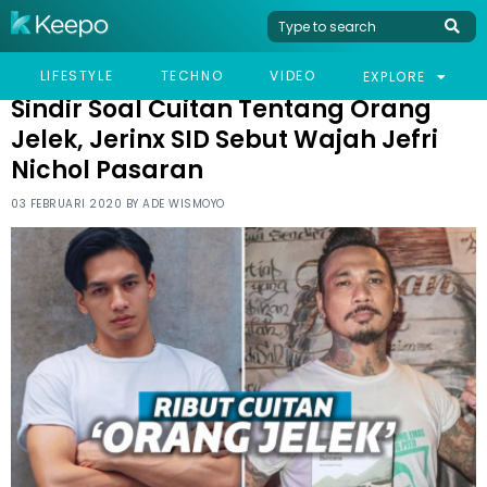
HOME
CELEB
SINDIR SOAL CUITAN TENTANG ORANG JELEK, JERINX SID SEBUT
LIFESTYLE
TECHNO
VIDEO
EXPLORE
WAJAH JEFRI NICHOL PASARAN
Sindir Soal Cuitan Tentang Orang
Jelek, Jerinx SID Sebut Wajah Jefri
Nichol Pasaran
03 FEBRUARI 2020 BY
ADE WISMOYO