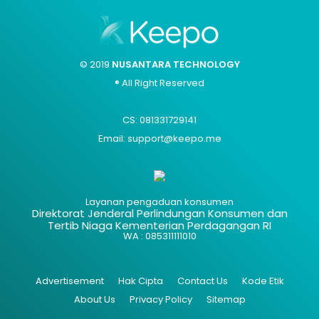
© 2019
NUSANTARA TECHNOLOGY
® All Right Reserved
CS: 081331729141
Email: support@keepo.me
Layanan pengaduan konsumen
Direktorat Jenderal Perlindungan Konsumen dan
Tertib Niaga Kementerian Perdagangan RI
WA : 085311111010
Advertisement
Hak Cipta
Contact Us
Kode Etik
About Us
Privacy Policy
Sitemap