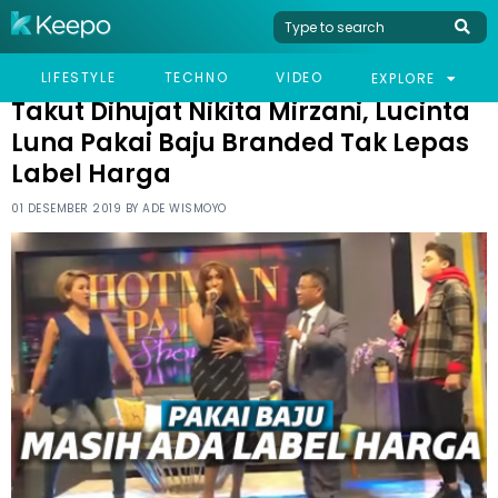
HOME
CELEB
TAKUT DIHUJAT NIKITA MIRZANI, LUCINTA LUNA PAKAI BAJU
LIFESTYLE
TECHNO
VIDEO
EXPLORE
BRANDED TAK LEPAS LABEL HARGA
Takut Dihujat Nikita Mirzani, Lucinta
Luna Pakai Baju Branded Tak Lepas
Label Harga
01 DESEMBER 2019 BY
ADE WISMOYO