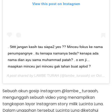
View this post on Instagram
. Stttt jangan kasih tau siapa2 yes ?? Minceu fokus ke nama
penumpangnye . itu kenapa namanya beda? kenapa ada
nama dian ayu sama muhammad patah? . o em ji...
maapkan minceu jari minceu gak tahan buat aplod ?
A post shared by
LAMBE TURAH
(@lambe_turaaah) on
Oct 10, 2019 at 1:54am PDT
Sebuah akun gosip Instagram @lambe_turaaah,
mengunggah sebuah video yang menampilkan
tangkapan layar Instagram story milik Lucinta Luna.
Dalam unggahan tersebut Lucinta Luna diketahui