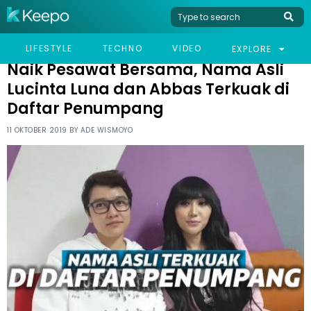
HOME
CELEB
NAIK PESAWAT BERSAMA, NAMA ASLI LUCINTA LUNA DAN ABBAS
LIFESTYLE
TECHNO
VIDEO
EXPLORE
TERKUAK DI DAFTAR PENUMPANG
Naik Pesawat Bersama, Nama Asli
Lucinta Luna dan Abbas Terkuak di
Daftar Penumpang
11 OKTOBER 2019 BY
ADE WISMOYO