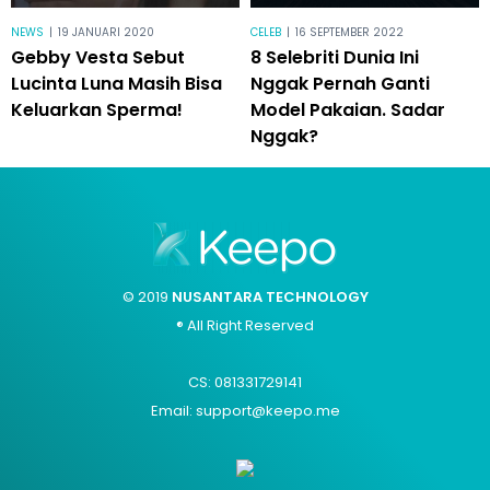
NEWS
|
19 JANUARI 2020
CELEB
|
16 SEPTEMBER 2022
Gebby Vesta Sebut
8 Selebriti Dunia Ini
Lucinta Luna Masih Bisa
Nggak Pernah Ganti
Keluarkan Sperma!
Model Pakaian. Sadar
Nggak?
© 2019
NUSANTARA TECHNOLOGY
® All Right Reserved
CS: 081331729141
Email: support@keepo.me