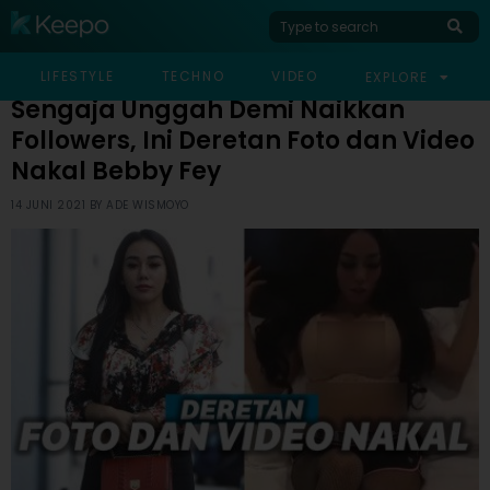
HOME
CELEB
SENGAJA UNGGAH DEMI NAIKKAN FOLLOWERS, INI DERETAN FOTO
LIFESTYLE
TECHNO
VIDEO
EXPLORE
DAN VIDEO NAKAL BEBBY FEY
Sengaja Unggah Demi Naikkan
Followers, Ini Deretan Foto dan Video
Nakal Bebby Fey
14 JUNI 2021 BY
ADE WISMOYO