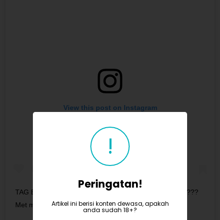
View this post on Instagram
!
Peringatan!
TAG EMAK YA Si bang atta pinter bgt cari rekan kerja ????
Artikel ini berisi konten dewasa, apakah
Met malam jones ?
anda sudah 18+?