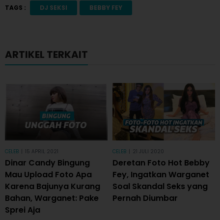
TAGS :
DJ SEKSI
BEBBY FEY
ARTIKEL TERKAIT
CELEB
|
15 APRIL 2021
CELEB
|
21 JULI 2020
Dinar Candy Bingung
Deretan Foto Hot Bebby
Mau Upload Foto Apa
Fey, Ingatkan Warganet
Karena Bajunya Kurang
Soal Skandal Seks yang
Bahan, Warganet: Pake
Pernah Diumbar
Sprei Aja