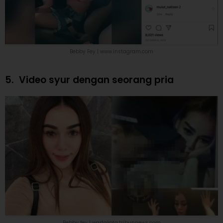
Bebby Fey |
www.instagram.com
5.
Video syur dengan seorang pria
Bebby fey | wartakota.tribunnews.com