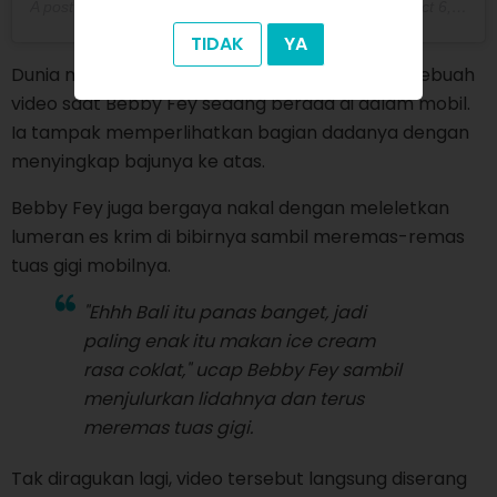
A post shared by
Mulut_Natizen
(@mulut_natizen) on
Oct 6, 2019 at 4:03am PDT
TIDAK
YA
Dunia maya juga dihebohkan dengan viralnya sebuah
video saat Bebby Fey sedang berada di dalam mobil.
Ia tampak memperlihatkan bagian dadanya dengan
menyingkap bajunya ke atas.
Bebby Fey juga bergaya nakal dengan meleletkan
lumeran es krim di bibirnya sambil meremas-remas
tuas gigi mobilnya.
"Ehhh Bali itu panas banget, jadi
paling enak itu makan
ice cream
rasa coklat," ucap Bebby Fey sambil
menjulurkan lidahnya dan terus
meremas tuas gigi.
Tak diragukan lagi, video tersebut langsung diserang