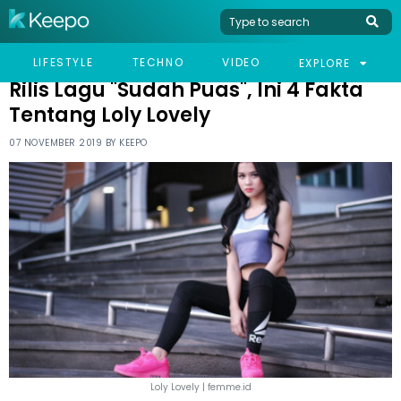
HOME
CELEB
RILIS LAGU "SUDAH PUAS", INI 4 FAKTA TENTANG LOLY LOVELY
LIFESTYLE
TECHNO
VIDEO
EXPLORE
Rilis Lagu "Sudah Puas", Ini 4 Fakta
Tentang Loly Lovely
07 NOVEMBER 2019 BY
KEEPO
Loly Lovely | femme.id