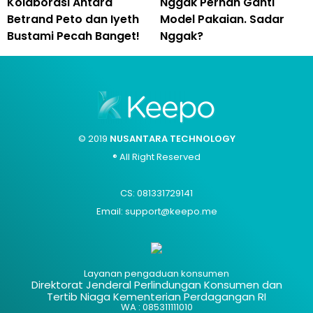
Kolaborasi Antara
Nggak Pernah Ganti
Betrand Peto dan Iyeth
Model Pakaian. Sadar
Bustami Pecah Banget!
Nggak?
© 2019
NUSANTARA TECHNOLOGY
® All Right Reserved
CS: 081331729141
Email: support@keepo.me
Layanan pengaduan konsumen
Direktorat Jenderal Perlindungan Konsumen dan
Tertib Niaga Kementerian Perdagangan RI
WA : 085311111010