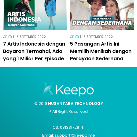
CELEB
|
15 SEPTEMBER 2022
CELEB
|
15 SEPTEMBER 2022
7 Artis Indonesia dengan
5 Pasangan Artis Ini
Bayaran Termahal, Ada
Memilih Menikah dengan
yang 1 Miliar Per Episode
Perayaan Sederhana
© 2019
NUSANTARA TECHNOLOGY
® All Right Reserved
CS: 081331729141
Email: support@keepo.me