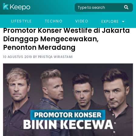
HOME
CELEB
PROMOTOR KONSER WESTLIFE DI JAKARTA DIANGGAP
LIFESTYLE
TECHNO
VIDEO
EXPLORE
MENGECEWAKAN, PENONTON MERADANG
Promotor Konser Westlife di Jakarta
Dianggap Mengecewakan,
Penonton Meradang
10 AGUSTUS 2019 BY
PRISTIQA WIRASTAMI