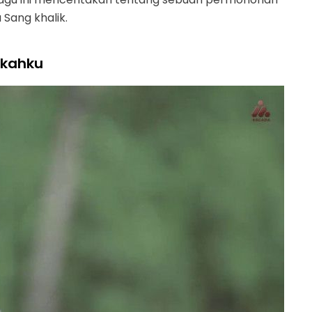
ang khalik.
gkahku