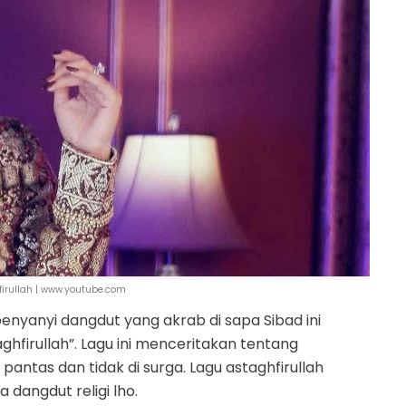
firullah | www.youtube.com
 penyanyi dangdut yang akrab di sapa Sibad ini
taghfirullah”. Lagu ini menceritakan tentang
antas dan tidak di surga. Lagu astaghfirullah
 dangdut religi lho.