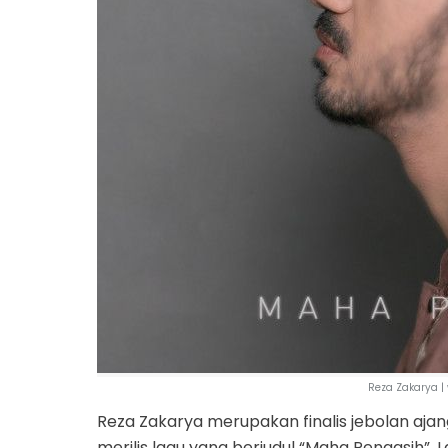
Reza Zakarya |
Reza Zakarya merupakan finalis jebolan aja
merilis lagu yang berjudul “Maha Pengasih”