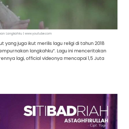
kan Langkahku | www.youtube.com
yang juga ikut merilis lagu religi di tahun 2018
l “Sempurnakan langkahku”. Lagu ini menceritakan
nnya lagi, official videonya mencapai 1,5 Juta