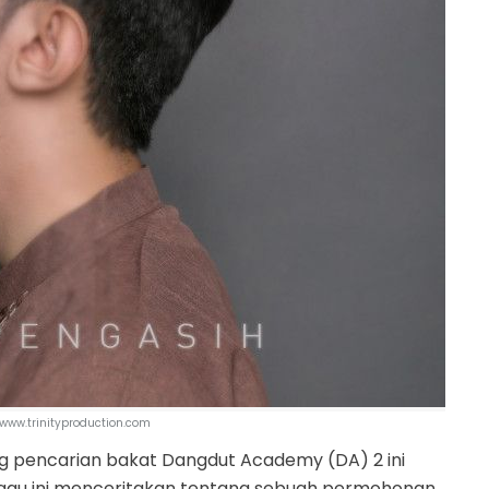
 www.trinityproduction.com
ng pencarian bakat Dangdut Academy (DA) 2 ini
. Lagu ini menceritakan tentang sebuah permohonan