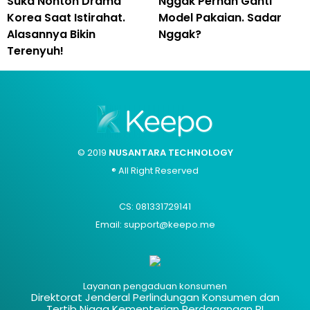
Suka Nonton Drama
Nggak Pernah Ganti
Korea Saat Istirahat.
Model Pakaian. Sadar
Alasannya Bikin
Nggak?
Terenyuh!
© 2019
NUSANTARA TECHNOLOGY
® All Right Reserved
CS: 081331729141
Email: support@keepo.me
Layanan pengaduan konsumen
Direktorat Jenderal Perlindungan Konsumen dan
Tertib Niaga Kementerian Perdagangan RI