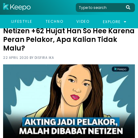
HOME
CELEB
NETIZEN +62 HUJAT HAN SO HEE KARENA PERAN PELAKOR, APA
LIFESTYLE
TECHNO
VIDEO
EXPLORE
KALIAN TIDAK MALU?
Netizen +62 Hujat Han So Hee Karena
Peran Pelakor, Apa Kalian Tidak
Malu?
22 APRIL 2020 BY
DISFIRA IKA