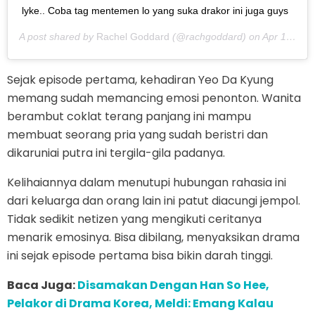
lyke.. Coba tag mentemen lo yang suka drakor ini juga guys
A post shared by
Rachel Goddard
(@rachgoddard) on
Apr 18, 2020 at 3:09am PDT
Sejak episode pertama, kehadiran Yeo Da Kyung
memang sudah memancing emosi penonton. Wanita
berambut coklat terang panjang ini mampu
membuat seorang pria yang sudah beristri dan
dikaruniai putra ini tergila-gila padanya.
Kelihaiannya dalam menutupi hubungan rahasia ini
dari keluarga dan orang lain ini patut diacungi jempol.
Tidak sedikit netizen yang mengikuti ceritanya
menarik emosinya. Bisa dibilang, menyaksikan drama
ini sejak episode pertama bisa bikin darah tinggi.
Baca Juga:
Disamakan Dengan Han So Hee,
Pelakor di Drama Korea, Meldi: Emang Kalau