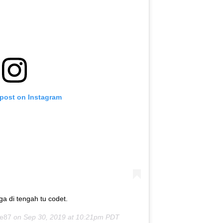
 post on Instagram
ga di tengah tu codet.
ee87
on
Sep 30, 2019 at 10:21pm PDT