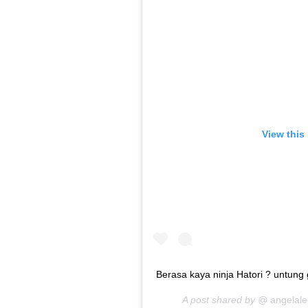
View this
Berasa kaya ninja Hatori ? untung 
A post shared by @
angelal