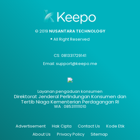
© 2019
NUSANTARA TECHNOLOGY
® All Right Reserved
CS: 081331729141
Email: support@keepo.me
Layanan pengaduan konsumen
Direktorat Jenderal Perlindungan Konsumen dan
Tertib Niaga Kementerian Perdagangan RI
WA : 085311111010
Advertisement
Hak Cipta
Contact Us
Kode Etik
About Us
Privacy Policy
Sitemap