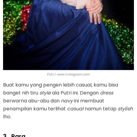
Putri | www.instagram.com
Buat kamu yang pengen lebih casual, kamu bisa
banget nih tiru
style
ala Putri ini. Dengan
dress
berwarna abu-abu dan
navy
ini membuat
penampilan kamu terlihat
casual
namun tetap
stylish
lho.
3.
Rara