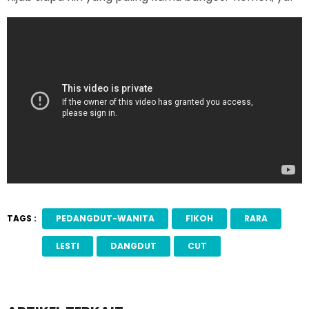
TAGS :
PEDANGDUT-WANITA
FIKOH
RARA
LESTI
DANGDUT
CUT