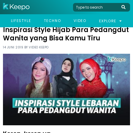
HOME
CELEB
INSPIRASI STYLE HIJAB PARA PEDANGDUT WANITA YANG BISA
LIFESTYLE
TECHNO
VIDEO
EXPLORE
KAMU TIRU
Inspirasi Style Hijab Para Pedangdut
Wanita yang Bisa Kamu Tiru
14 JUNI 2019 BY
VIDEO KEEPO