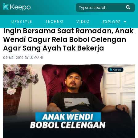
HOME
CELEB
INGIN BERSAMA SAAT RAMADAN, ANAK WENDI CAGUR RELA
LIFESTYLE
TECHNO
VIDEO
EXPLORE
BOBOL CELENGAN AGAR SANG AYAH TAK BEKERJA
Ingin Bersama Saat Ramadan, Anak
Wendi Cagur Rela Bobol Celengan
Agar Sang Ayah Tak Bekerja
09 MEI 2019 BY
LUKYANI