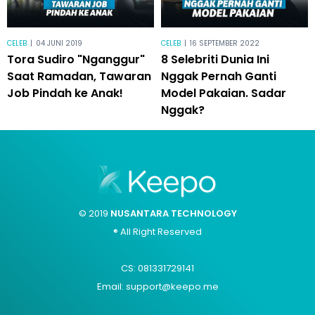
CELEB
|
04 JUNI 2019
CELEB
|
16 SEPTEMBER 2022
Tora Sudiro "Nganggur"
8 Selebriti Dunia Ini
Saat Ramadan, Tawaran
Nggak Pernah Ganti
Job Pindah ke Anak!
Model Pakaian. Sadar
Nggak?
© 2019
NUSANTARA TECHNOLOGY
® All Right Reserved
CS: 081331729141
Email: support@keepo.me