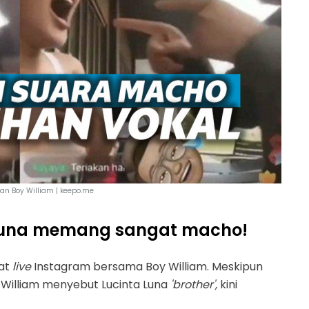
an Boy William | keepo.me
 Luna memang sangat macho!
aat
live
Instagram bersama Boy William. Meskipun
 William menyebut Lucinta Luna
'
brother',
kini