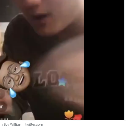
n Boy William |
twitter.com