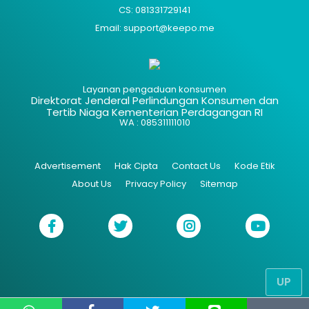
CS: 081331729141
Email: support@keepo.me
Layanan pengaduan konsumen
Direktorat Jenderal Perlindungan Konsumen dan
Tertib Niaga Kementerian Perdagangan RI
WA : 085311111010
Advertisement
Hak Cipta
Contact Us
Kode Etik
About Us
Privacy Policy
Sitemap
UP