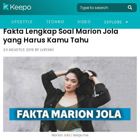
HOME
CELEB
FAKTA LENGKAP SOAL MARION JOLA YANG HARUS KAMU TAHU
LIFESTYLE
TECHNO
VIDEO
EXPLORE
Fakta Lengkap Soal Marion Jola
yang Harus Kamu Tahu
24 AGUSTUS 2019 BY
LUKYANI
Marion Jola | keepo.me