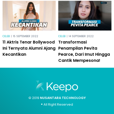
CELEB
|
15 SEPTEMBER 2022
CELEB
|
14 SEPTEMBER 2022
11 Aktris Tenar Bollywood
Transformasi
Ini Ternyata Alumni Ajang
Penampilan Pevita
Kecantikan
Pearce, Dari Imut Hingga
Cantik Mempesona!
© 2019
NUSANTARA TECHNOLOGY
® All Right Reserved