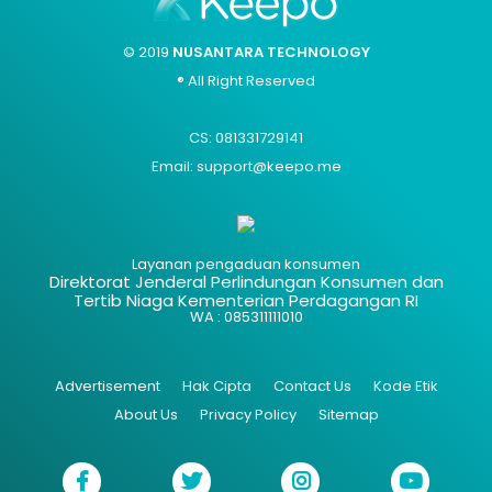
© 2019
NUSANTARA TECHNOLOGY
® All Right Reserved
CS: 081331729141
Email: support@keepo.me
Layanan pengaduan konsumen
Direktorat Jenderal Perlindungan Konsumen dan
Tertib Niaga Kementerian Perdagangan RI
WA : 085311111010
Advertisement
Hak Cipta
Contact Us
Kode Etik
About Us
Privacy Policy
Sitemap