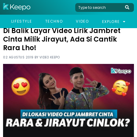
HOME
CELEB
DI BALIK LAYAR VIDEO LIRIK JAMBRET CINTA MILIK JIRAYUT, ADA SI
LIFESTYLE
TECHNO
VIDEO
EXPLORE
CANTIK RARA LHO!
Di Balik Layar Video Lirik Jambret
Cinta Milik Jirayut, Ada Si Cantik
Rara Lho!
02 AGUSTUS 2019 BY
VIDEO KEEPO