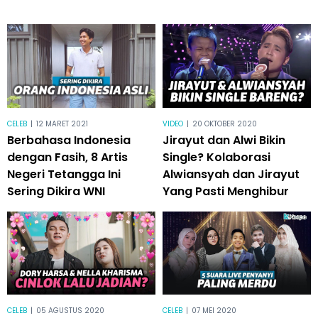
CELEB
|
12 MARET 2021
VIDEO
|
20 OKTOBER 2020
Berbahasa Indonesia
Jirayut dan Alwi Bikin
dengan Fasih, 8 Artis
Single? Kolaborasi
Negeri Tetangga Ini
Alwiansyah dan Jirayut
Sering Dikira WNI
Yang Pasti Menghibur
CELEB
|
05 AGUSTUS 2020
CELEB
|
07 MEI 2020