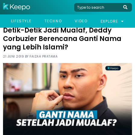
HOME
CELEB
DETIK-DETIK JADI MUALAF, DEDDY CORBUZIER BERENCANA GANTI
LIFESTYLE
TECHNO
VIDEO
EXPLORE
NAMA YANG LEBIH ISLAMI?
Detik-Detik Jadi Mualaf, Deddy
Corbuzier Berencana Ganti Nama
yang Lebih Islami?
21 JUNI 2019 BY
FAIZAH PRATAMA