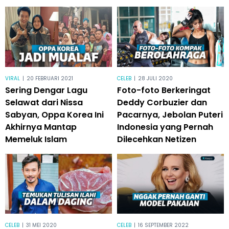
VIRAL
|
20 FEBRUARI 2021
CELEB
|
28 JULI 2020
Sering Dengar Lagu
Foto-foto Berkeringat
Selawat dari Nissa
Deddy Corbuzier dan
Sabyan, Oppa Korea Ini
Pacarnya, Jebolan Puteri
Akhirnya Mantap
Indonesia yang Pernah
Memeluk Islam
Dilecehkan Netizen
CELEB
|
31 MEI 2020
CELEB
|
16 SEPTEMBER 2022