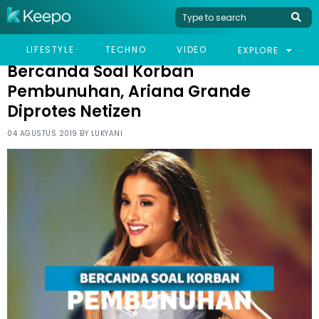
HOME
CELEB
BERCANDA SOAL KORBAN PEMBUNUHAN, ARIANA GRANDE
LIFESTYLE
TECHNO
VIDEO
EXPLORE
DIPROTES NETIZEN
Bercanda Soal Korban
Pembunuhan, Ariana Grande
Diprotes Netizen
04 AGUSTUS 2019 BY
LUKYANI