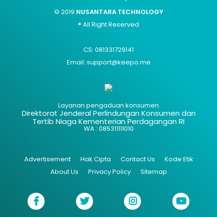
© 2019
NUSANTARA TECHNOLOGY
® All Right Reserved
CS: 081331729141
Email: support@keepo.me
Layanan pengaduan konsumen
Direktorat Jenderal Perlindungan Konsumen dan
Tertib Niaga Kementerian Perdagangan RI
WA : 085311111010
Advertisement
Hak Cipta
Contact Us
Kode Etik
About Us
Privacy Policy
Sitemap