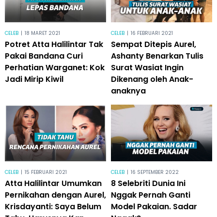
CELEB
|
18 MARET 2021
CELEB
|
16 FEBRUARI 2021
Potret Atta Halilintar Tak
Sempat Ditepis Aurel,
Pakai Bandana Curi
Ashanty Benarkan Tulis
Perhatian Warganet: Kok
Surat Wasiat Ingin
Jadi Mirip Kiwil
Dikenang oleh Anak-
anaknya
CELEB
|
15 FEBRUARI 2021
CELEB
|
16 SEPTEMBER 2022
Atta Halilintar Umumkan
8 Selebriti Dunia Ini
Pernikahan dengan Aurel,
Nggak Pernah Ganti
Krisdayanti: Saya Belum
Model Pakaian. Sadar