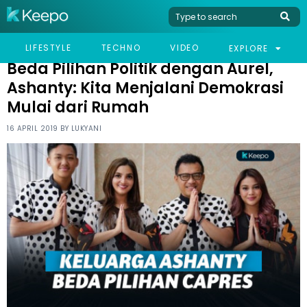
HOME
CELEB
BEDA PILIHAN POLITIK DENGAN AUREL, ASHANTY: KITA MENJALANI
LIFESTYLE
TECHNO
VIDEO
EXPLORE
DEMOKRASI MULAI DARI RUMAH
Beda Pilihan Politik dengan Aurel,
Ashanty: Kita Menjalani Demokrasi
Mulai dari Rumah
16 APRIL 2019 BY
LUKYANI