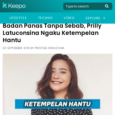
HOME
CELEB
BADAN PANAS TANPA SEBAB, PRILLY LATUCONSINA NGAKU
LIFESTYLE
TECHNO
VIDEO
EXPLORE
KETEMPELAN HANTU
Badan Panas Tanpa Sebab, Prilly
Latuconsina Ngaku Ketempelan
Hantu
03 SEPTEMBER 2019 BY
PRISTIQA WIRASTAMI