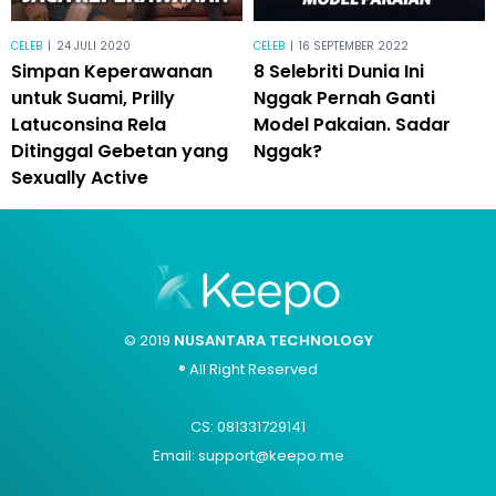
CELEB
|
24 JULI 2020
CELEB
|
16 SEPTEMBER 2022
Simpan Keperawanan
8 Selebriti Dunia Ini
untuk Suami, Prilly
Nggak Pernah Ganti
Latuconsina Rela
Model Pakaian. Sadar
Ditinggal Gebetan yang
Nggak?
Sexually Active
© 2019
NUSANTARA TECHNOLOGY
® All Right Reserved
CS: 081331729141
Email: support@keepo.me