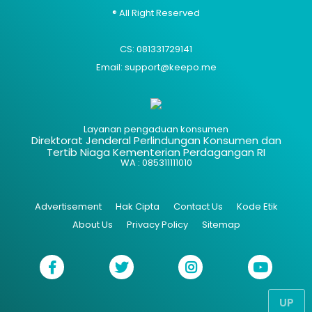
® All Right Reserved
CS: 081331729141
Email: support@keepo.me
Layanan pengaduan konsumen
Direktorat Jenderal Perlindungan Konsumen dan
Tertib Niaga Kementerian Perdagangan RI
WA : 085311111010
Advertisement
Hak Cipta
Contact Us
Kode Etik
About Us
Privacy Policy
Sitemap
UP