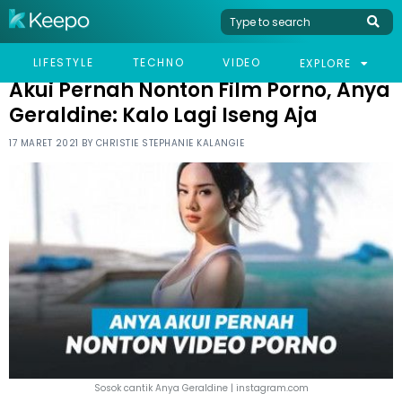
HOME
CELEB
AKUI PERNAH NONTON FILM PORNO, ANYA GERALDINE: KALO LAGI
LIFESTYLE
TECHNO
VIDEO
EXPLORE
ISENG AJA
Akui Pernah Nonton Film Porno, Anya
Geraldine: Kalo Lagi Iseng Aja
17 MARET 2021 BY
CHRISTIE STEPHANIE KALANGIE
Sosok cantik Anya Geraldine | instagram.com