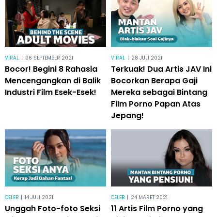
VIRAL
|
06 SEPTEMBER 2021
VIRAL
|
28 JULI 2021
Bocor! Begini 8 Rahasia
Terkuak! Dua Artis JAV Ini
Mencengangkan di Balik
Bocorkan Berapa Gaji
Industri Film Esek-Esek!
Mereka sebagai Bintang
Film Porno Papan Atas
Jepang!
CELEB
|
14 JULI 2021
CELEB
|
24 MARET 2021
Unggah Foto-foto Seksi
11 Artis Film Porno yang