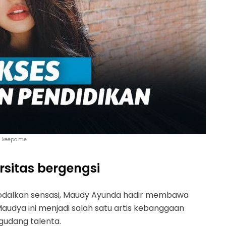
keepo.me
ersitas bergengsi
rmodalkan sensasi, Maudy Ayunda hadir membawa
udya ini menjadi salah satu artis kebanggaan
segudang talenta.