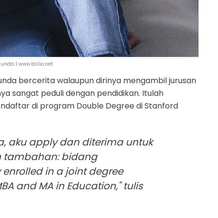
nda | www.brilio.net
nda bercerita walaupun dirinya mengambil jurusan
rnya sangat peduli dengan pendidikan. Itulah
daftar di program Double Degree di Stanford
a, aku apply dan diterima untuk
n tambahan: bidang
 enrolled in a joint degree
A and MA in Education," tulis