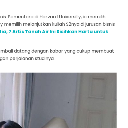
snis. Sementara di Harvard University, ia memilih
 memilih melanjutkan kuliah S2nya di jurusan bisnis
ia, 7 Artis Tanah Air Ini Sisihkan Harta untuk
kembali datang dengan kabar yang cukup membuat
an perjalanan studinya.