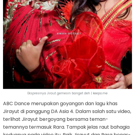
Ekspresinya Jiraut gemesin banget deh | keepo.me
ABC Dance merupakan goyangan dan lagu khas
Jirayut di panggung DA Asia 4. Dalam salah satu video,
terlihat Jirayut bergoyang bersama teman-
temannya termasuk Rara. Tampak jelas raut bahagia
keduanya pada video itu. Baik Jirayut dan Rara benar-