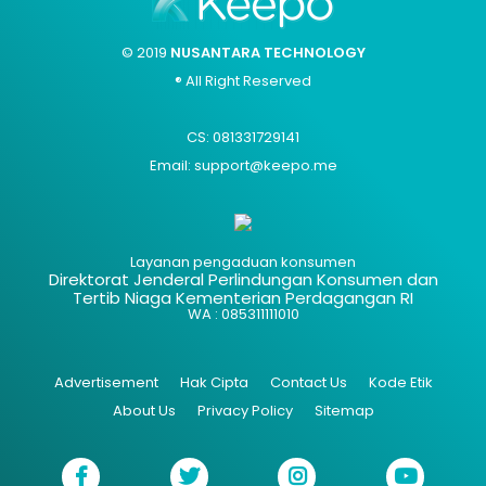
© 2019
NUSANTARA TECHNOLOGY
® All Right Reserved
CS: 081331729141
Email: support@keepo.me
Layanan pengaduan konsumen
Direktorat Jenderal Perlindungan Konsumen dan
Tertib Niaga Kementerian Perdagangan RI
WA : 085311111010
Advertisement
Hak Cipta
Contact Us
Kode Etik
About Us
Privacy Policy
Sitemap