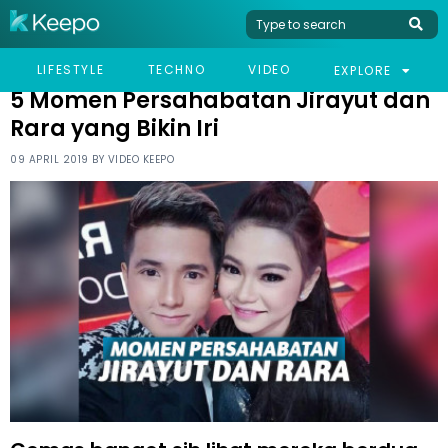
HOME
CELEB
5 MOMEN PERSAHABATAN JIRAYUT DAN RARA YANG BIKIN IRI
LIFESTYLE
TECHNO
VIDEO
EXPLORE
5 Momen Persahabatan Jirayut dan
Rara yang Bikin Iri
09 APRIL 2019 BY
VIDEO KEEPO