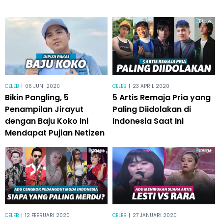
CELEB
|
06 JUNI 2020
CELEB
|
23 APRIL 2020
Bikin Pangling, 5
5 Artis Remaja Pria yang
Penampilan Jirayut
Paling Diidolakan di
dengan Baju Koko Ini
Indonesia Saat Ini
Mendapat Pujian Netizen
CELEB
|
12 FEBRUARI 2020
CELEB
|
27 JANUARI 2020