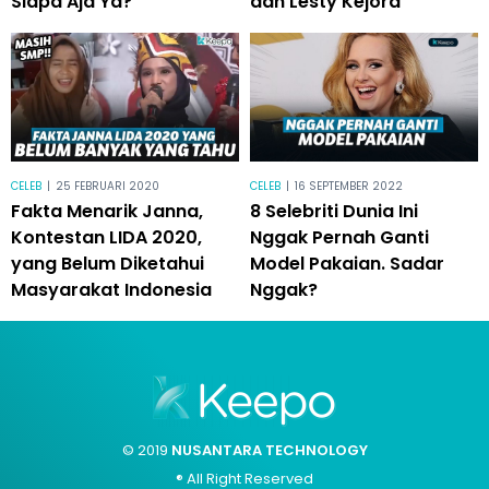
Siapa Aja Ya?
dan Lesty Kejora
CELEB
|
25 FEBRUARI 2020
CELEB
|
16 SEPTEMBER 2022
Fakta Menarik Janna,
8 Selebriti Dunia Ini
Kontestan LIDA 2020,
Nggak Pernah Ganti
yang Belum Diketahui
Model Pakaian. Sadar
Masyarakat Indonesia
Nggak?
© 2019
NUSANTARA TECHNOLOGY
® All Right Reserved