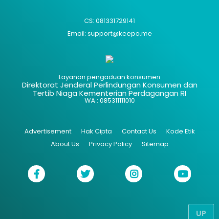
CS: 081331729141
Email: support@keepo.me
Layanan pengaduan konsumen
Direktorat Jenderal Perlindungan Konsumen dan
Tertib Niaga Kementerian Perdagangan RI
WA : 085311111010
Advertisement
Hak Cipta
Contact Us
Kode Etik
About Us
Privacy Policy
Sitemap
UP