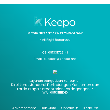
© 2019
NUSANTARA TECHNOLOGY
® All Right Reserved
CS: 081331729141
Email: support@keepo.me
Layanan pengaduan konsumen
Direktorat Jenderal Perlindungan Konsumen dan
Tertib Niaga Kementerian Perdagangan RI
WA : 085311111010
Advertisement
Hak Cipta
Contact Us
Kode Etik