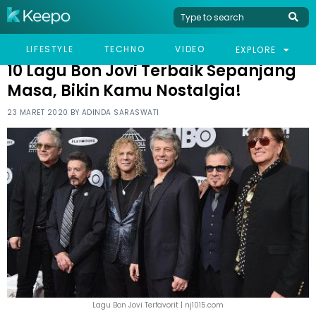
HOME
CELEB
10 LAGU BON JOVI TERBAIK SEPANJANG MASA, BIKIN KAMU
LIFESTYLE
TECHNO
VIDEO
EXPLORE
NOSTALGIA!
10 Lagu Bon Jovi Terbaik Sepanjang
Masa, Bikin Kamu Nostalgia!
23 MARET 2020 BY
ADINDA SARASWATI
Lagu Bon Jovi Terfavorit | nj1015.com