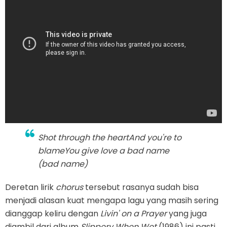
Shot through the heart
And you're to
blame
You give love a bad name
(bad name)
Deretan lirik
chorus
tersebut rasanya sudah bisa
menjadi alasan kuat mengapa lagu yang masih sering
dianggap keliru dengan
Livin' on a Prayer
yang juga
diambil dari album
Slippery When Wet
(1986) ini pasti