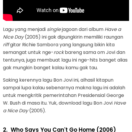
Lagu yang menjadi
single
jagoan dari album
Have a
Nice Day
(2005) ini gak dipungkirin memiliki raungan
riff
gitar Richie Sambora yang langsung bikin kita
semangat untuk nge-
rock
bareng sama om Jovi dan
tentunya, juga membuat lagu ini nge-hits banget alias
gak mungkin banget kalau kamu gak tau.
Saking kerennya lagu Bon Jovi ini, alhasil kitapun
sampai lupa kalau sebenarnya makna lagu ini adalah
untuk mengkritik pemerintahan Presidensial George
W. Bush di masa itu. Yuk, download lagu Bon Jovi
Have
a Nice Day
(2005).
2.
Who Says You Can't Go Home (2006)