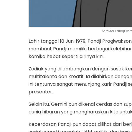
Karakter Pandji be
Lahir tanggal 18 Juni 1979, Pandji Pragiwaks
membuat Pandji memiliki berbagai kelebiha
komika hebat seperti dirinya kini.
Zodiak yang dilambangkan dengan sosok kemb
multitalenta dan kreatif. Ia dilahirkan deng
ini tentunya sangat menunjang karir Pandji 
presenter.
Selain itu, Gemini pun dikenal cerdas dan sup
dunia hiburan yang mengharuskan kita unt
Kecerdasan Pandji pun dapat dilihat dari b
sosial seperti masalah HAM, politik, dan isu-is