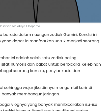
rdasarkan zodiaknya | Keepo.me
ono berada dalam naungan zodiak Gemini. Kondisi ini
n yang dapat ia manfaatkan untuk menjadi seorang
ar ini adalah salah satu zodiak paling
an sifat humoris dan bakat untuk berbicara. Kelebihan
sebagai seorang komika, penyiar radio dan
el sehingga wajar jika dirinya mengambil karir di
uk banyak membangun jaringan.
erbagai vlognya yang banyak membicarakan isu-isu
u terkini lainnya. Pandji pun juga dikenal sering