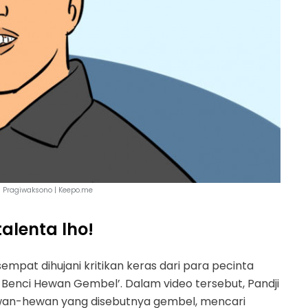
ji Pragiwaksono | Keepo.me
talenta lho!
empat dihujani kritikan keras dari para pecinta
i Benci Hewan Gembel’. Dalam video tersebut, Pandji
an-hewan yang disebutnya gembel, mencari