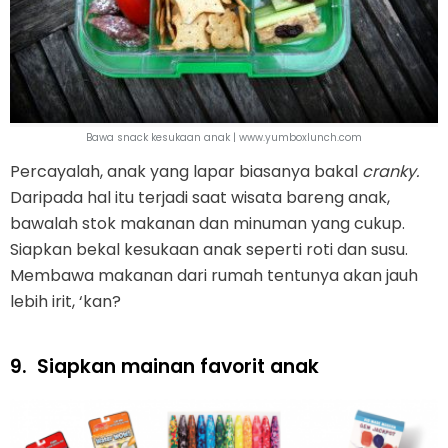
Bawa snack kesukaan anak | www.yumboxlunch.com
Percayalah, anak yang lapar biasanya bakal
cranky.
Daripada hal itu terjadi saat wisata bareng anak,
bawalah stok makanan dan minuman yang cukup.
Siapkan bekal kesukaan anak seperti roti dan susu.
Membawa makanan dari rumah tentunya akan jauh
lebih irit, ‘kan?
9.
Siapkan mainan favorit anak