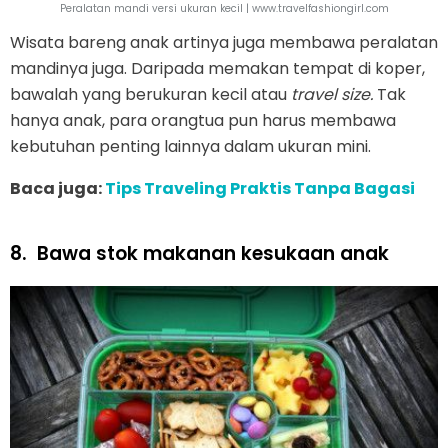
Peralatan mandi versi ukuran kecil | www.travelfashiongirl.com
Wisata bareng anak artinya juga membawa peralatan
mandinya juga. Daripada memakan tempat di koper,
bawalah yang berukuran kecil atau
travel size.
Tak
hanya anak, para orangtua pun harus membawa
kebutuhan penting lainnya dalam ukuran mini.
Baca juga:
Tips Traveling Praktis Tanpa Bagasi
8.
Bawa stok makanan kesukaan anak