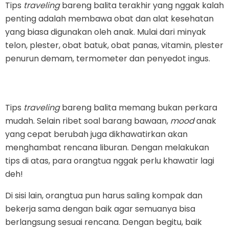
Tips
traveling
bareng balita terakhir yang nggak kalah
penting adalah membawa obat dan alat kesehatan
yang biasa digunakan oleh anak. Mulai dari minyak
telon, plester, obat batuk, obat panas, vitamin, plester
penurun demam, termometer dan penyedot ingus.
Tips
traveling
bareng balita memang bukan perkara
mudah. Selain ribet soal barang bawaan,
mood
anak
yang cepat berubah juga dikhawatirkan akan
menghambat rencana liburan. Dengan melakukan
tips di atas, para orangtua nggak perlu khawatir lagi
deh!
Di sisi lain, orangtua pun harus saling kompak dan
bekerja sama dengan baik agar semuanya bisa
berlangsung sesuai rencana. Dengan begitu, baik