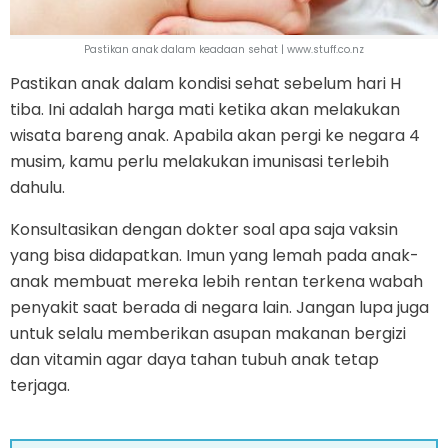
Pastikan anak dalam keadaan sehat | www.stuff.co.nz
Pastikan anak dalam kondisi sehat sebelum hari H
tiba. Ini adalah harga mati ketika akan melakukan
wisata bareng anak. Apabila akan pergi ke negara 4
musim, kamu perlu melakukan imunisasi terlebih
dahulu.
Konsultasikan dengan dokter soal apa saja vaksin
yang bisa didapatkan. Imun yang lemah pada anak-
anak membuat mereka lebih rentan terkena wabah
penyakit saat berada di negara lain. Jangan lupa juga
untuk selalu memberikan asupan makanan bergizi
dan vitamin agar daya tahan tubuh anak tetap
terjaga.