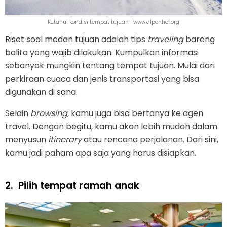
Ketahui kondisi tempat tujuan | www.alpenhof.org
Riset soal medan tujuan adalah tips
traveling
bareng
balita yang wajib dilakukan. Kumpulkan informasi
sebanyak mungkin tentang tempat tujuan. Mulai dari
perkiraan cuaca dan jenis transportasi yang bisa
digunakan di sana.
Selain
browsing
, kamu juga bisa bertanya ke agen
travel. Dengan begitu, kamu akan lebih mudah dalam
menyusun
itinerary
atau rencana perjalanan. Dari sini,
kamu jadi paham apa saja yang harus disiapkan.
2.
Pilih tempat ramah anak