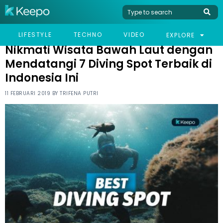
HOME
TRAVEL
NIKMATI WISATA BAWAH LAUT DENGAN MENDATANGI 7 DIVING
LIFESTYLE
TECHNO
VIDEO
EXPLORE
SPOT TERBAIK DI INDONESIA INI
Nikmati Wisata Bawah Laut dengan
Mendatangi 7 Diving Spot Terbaik di
Indonesia Ini
11 FEBRUARI 2019 BY
TRIFENA PUTRI