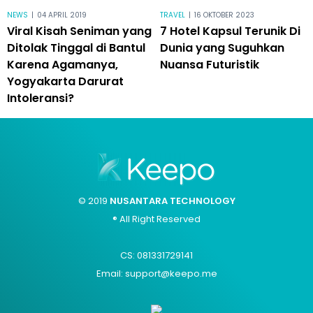
NEWS
|
04 APRIL 2019
TRAVEL
|
16 OKTOBER 2023
Viral Kisah Seniman yang
7 Hotel Kapsul Terunik Di
Ditolak Tinggal di Bantul
Dunia yang Suguhkan
Karena Agamanya,
Nuansa Futuristik
Yogyakarta Darurat
Intoleransi?
© 2019
NUSANTARA TECHNOLOGY
® All Right Reserved
CS: 081331729141
Email: support@keepo.me