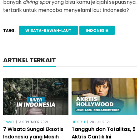
banyak
diving spot
yang bisa kamu jelajahi sepuasnya,
tertarik untuk mencoba menyelami laut Indonesia?
TAGS :
WISATA-BAWAH-LAUT
INDONESIA
ARTIKEL TERKAIT
TRAVEL
|
13 SEPTEMBER 2021
LIFESTYLE
|
28 JULI 2021
7 Wisata Sungai Eksotis
Tangguh dan Totalitas, 5
Indonesia yang Masih
Aktris Cantik Ini