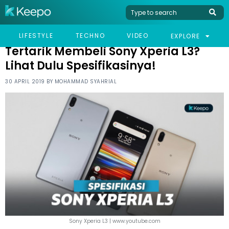
HOME
TECHNO
TERTARIK MEMBELI SONY XPERIA L3? LIHAT DULU SPESIFIKASINYA!
LIFESTYLE
TECHNO
VIDEO
EXPLORE
Tertarik Membeli Sony Xperia L3?
Lihat Dulu Spesifikasinya!
30 APRIL 2019 BY
MOHAMMAD SYAHRIAL
Sony Xperia L3 | www.youtube.com