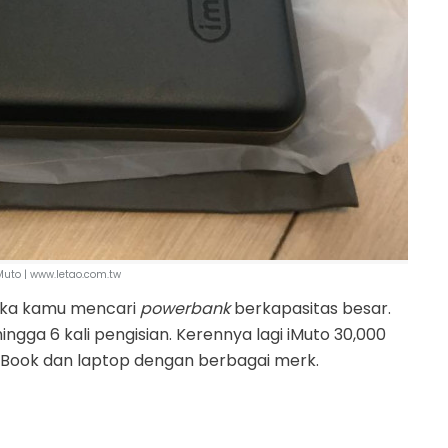
uto | www.letao.com.tw
jika kamu mencari
powerbank
berkapasitas besar.
ngga 6 kali pengisian. Kerennya lagi iMuto 30,000
cBook dan laptop dengan berbagai merk.