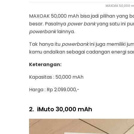
MAXOAK 50,000 m
MAXOAK 50,000 mAh bisa jadi pilihan yang
besar. Pasalnya
power bank
yang satu ini p
powerbank
lainnya.
Tak hanya itu
powerbank
ini juga memiliki j
kamu andalkan sebagai cadangan energi s
Keterangan:
Kapasitas : 50,000 mAh
Harga : Rp 2.099.000,-
2.
iMuto 30,000 mAh