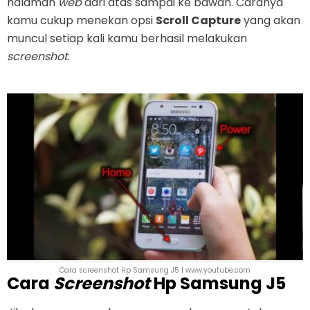
halaman
web
dari atas sampai ke bawah. Caranya
kamu cukup menekan opsi
Scroll Capture
yang akan
muncul setiap kali kamu berhasil melakukan
screenshot
.
Cara screenshot Hp Samsung J5 | www.youtube.com
Cara
Screenshot
Hp Samsung J5