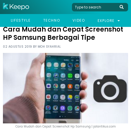
HOME
TECHNO
CARA MUDAH DAN CEPAT SCREENSHOT HP SAMSUNG BERBAGAI
LIFESTYLE
TECHNO
VIDEO
EXPLORE
TIPE
Cara Mudah dan Cepat Screenshot
HP Samsung Berbagai Tipe
02 AGUSTUS 2019 BY
MOH SYAHRIAL
Cara Mudah dan Cepat Screenshot Hp Samsung | jalantikus.com