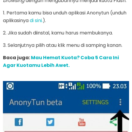
browsing
dengan mengubahnya menjadi kuota Flash.
1. Pertama kamu bisa unduh aplikasi Anonytun (unduh
aplikasinya
di sini.
).
2. Jika sudah diinstal, kamu harus membukanya.
3. Selanjutnya pilih atau klik menu di samping kanan.
Baca juga:
Mau Hemat Kuota? Coba 5 Cara Ini
Agar Kuotamu Lebih Awet.