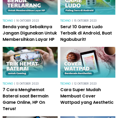
TECHNO
|
16 OKTOBER 2023
TECHNO
|
15 OKTOBER 2023
Benda yang Sebaiknya
Seru! 10 Game Ludo
Jangan Digunakan Untuk
Terbaik di Android, Buat
Membersihkan Layar HP
Ngabuburit!
TECHNO
|
13 OKTOBER 2023
TECHNO
|
12 OKTOBER 2023
7 Cara Menghemat
Cara Super Mudah
Baterai saat Bermain
Membuat Cover
Game Online, HP On
Wattpad yang Aesthetic
Terus!