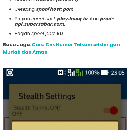
Centang
spoof host: port
.
Bagian
spoof host
:
play.hooq.tv
atau
prod-
api.supersabar.com
.
Bagian
spoof port
:
80
.
Baca Juga:
Cara Cek Nomor Telkomsel dengan
Mudah dan Aman