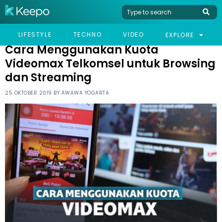
HOME
TECHNO
CARA MENGGUNAKAN KUOTA VIDEOMAX TELKOMSEL UNTUK
LIFESTYLE
TECHNO
VIDEO
EXPLORE
BROWSING DAN STREAMING
Cara Menggunakan Kuota
Videomax Telkomsel untuk Browsing
dan Streaming
25 OKTOBER 2019 BY
AWAWA YOGARTA