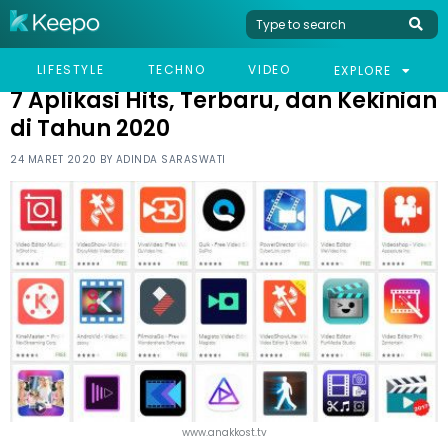
HOME
TECHNO
7 APLIKASI HITS, TERBARU, DAN KEKINIAN DI TAHUN 2020
LIFESTYLE
TECHNO
VIDEO
EXPLORE
7 Aplikasi Hits, Terbaru, dan Kekinian
di Tahun 2020
24 MARET 2020 BY
ADINDA SARASWATI
www.anakkost.tv